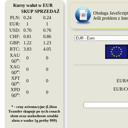
Kursy walut w EUR
SKUP
SPRZEDAŻ
Obsługa JavaScrip
PLN:
0.24
0.24
Jeśli problem z In
EUR:
1
1
USD:
0.76
0.76
CHF:
0.81
0.86
GBP:
1.22
1.23
BTC:
3.83
4.05
XAU
0
0
(g)*:
XAG
0
0
(g)*:
XPT
0
0
EUR/
(g)*:
EUR/C
XPD
0
0
(g)*:
* - ceny orientacyjne (Lilion
Transfer skupuje po tych cenach
złom oraz uszkodzone sztabki
złota o wadze 1g próby 999)