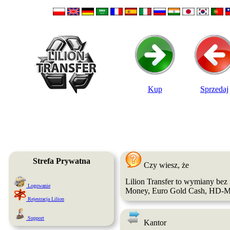
Kup
Sprzedaj
Strefa Prywatna
Czy wiesz, że
Lilion Transfer to wymiany bez 
Logowanie
Money, Euro Gold Cash, HD-
Rejestracja Lilion
Support
Kantor