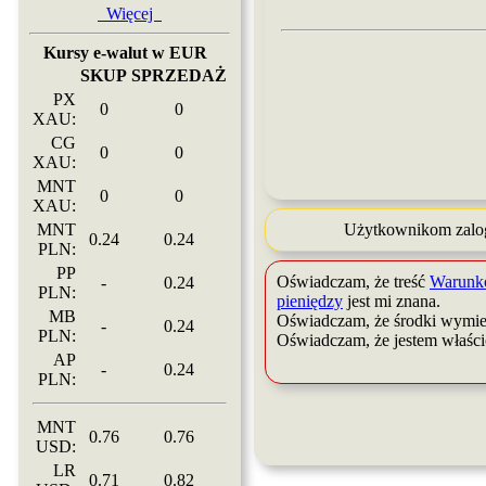
Więcej
Kursy e-walut w EUR
SKUP
SPRZEDAŻ
PX
0
0
XAU:
CG
0
0
XAU:
MNT
0
0
XAU:
Użytkownikom zalog
MNT
0.24
0.24
PLN:
PP
Oświadczam, że treść
Warunk
-
0.24
PLN:
pieniędzy
jest mi znana.
MB
Oświadczam, że środki wymie
-
0.24
PLN:
Oświadczam, że jestem właśc
AP
-
0.24
PLN:
MNT
0.76
0.76
USD:
LR
0.71
0.82