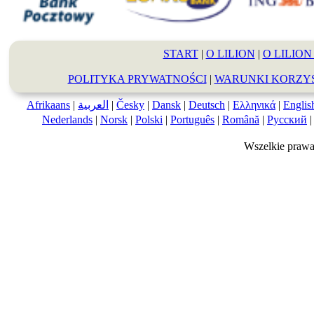
START
|
O LILION
|
O LILION 
POLITYKA PRYWATNOŚCI
|
WARUNKI KORZY
Afrikaans
|
العربية
|
Česky
|
Dansk
|
Deutsch
|
Ελληνικά
|
Englis
Nederlands
|
Norsk
|
Polski
|
Português
|
Română
|
Русский
Wszelkie prawa 