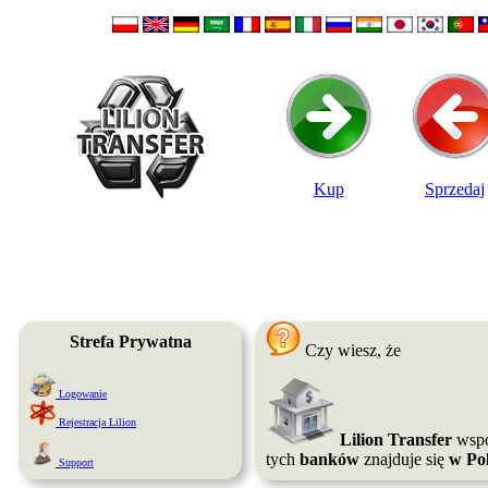
Kup
Sprzedaj
Strefa Prywatna
Czy wiesz, że
Logowanie
Rejestracja Lilion
Lilion Transfer
wspó
tych
banków
znajduje się
w Po
Support