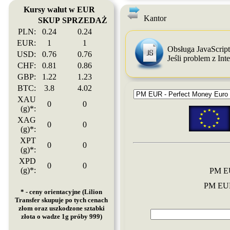
Kursy walut w EUR
Kantor
SKUP
SPRZEDAŻ
PLN:
0.24
0.24
EUR:
1
1
Obsługa JavaScrip
USD:
0.76
0.76
Jeśli problem z In
CHF:
0.81
0.86
GBP:
1.22
1.23
BTC:
3.8
4.02
XAU
0
0
(g)*:
XAG
0
0
(g)*:
XPT
0
0
(g)*:
XPD
0
0
(g)*:
PM E
PM EU
* - ceny orientacyjne (Lilion
Transfer skupuje po tych cenach
złom oraz uszkodzone sztabki
złota o wadze 1g próby 999)