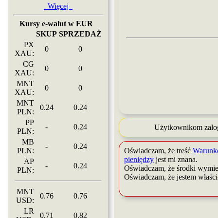
Więcej
Kursy e-walut w EUR
SKUP
SPRZEDAŻ
PX
0
0
XAU:
CG
0
0
XAU:
MNT
0
0
XAU:
MNT
0.24
0.24
PLN:
PP
-
0.24
Użytkownikom zalog
PLN:
MB
-
0.24
Oświadczam, że treść
Warunk
PLN:
pieniędzy
jest mi znana.
AP
-
0.24
Oświadczam, że środki wymie
PLN:
Oświadczam, że jestem właśc
MNT
0.76
0.76
USD:
LR
0.71
0.82