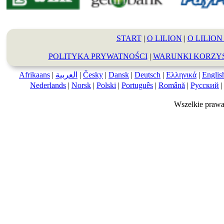
START
|
O LILION
|
O LILION 
POLITYKA PRYWATNOŚCI
|
WARUNKI KORZY
Afrikaans
|
العربية
|
Česky
|
Dansk
|
Deutsch
|
Ελληνικά
|
Englis
Nederlands
|
Norsk
|
Polski
|
Português
|
Română
|
Русский
Wszelkie prawa 