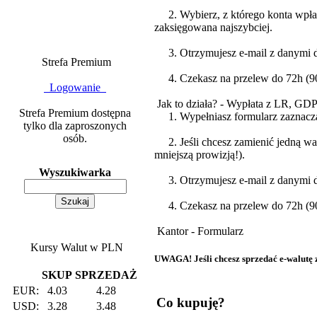
2. Wybierz, z którego konta wpłaca
zaksięgowana najszybciej.
3. Otrzymujesz e-mail z danymi do
Strefa Premium
4. Czekasz na przelew do 72h (90%
Logowanie
Jak to działa? - Wypłata z LR, GD
Strefa Premium dostępna
1. Wypełniasz formularz zazna
tylko dla zaproszonych
osób.
2. Jeśli chcesz zamienić jedną wa
mniejszą prowizją!).
Wyszukiwarka
3. Otrzymujesz e-mail z danymi do
4. Czekasz na przelew do 72h (90%
Kantor - Formularz
Kursy Walut w PLN
UWAGA! Jeśli chcesz sprzedać e-walutę za
SKUP
SPRZEDAŻ
EUR:
4.03
4.28
Co kupuję?
USD:
3.28
3.48