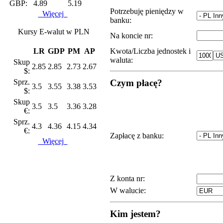
GBP:
4.89
5.19
Potrzebuję pieniędzy w
Więcej
banku:
Kursy E-walut w PLN
Na koncie nr:
LR
GDP
PM
AP
Kwota/Liczba jednostek i
waluta:
Skup
2.85
2.85
2.73
2.67
$:
Sprz.
Czym płacę?
3.5
3.55
3.38
3.53
$:
Skup
3.5
3.5
3.36
3.28
€:
Sprz.
4.3
4.36
4.15
4.34
€:
Zapłacę z banku:
Więcej
Z konta nr:
W walucie:
Kim jestem?