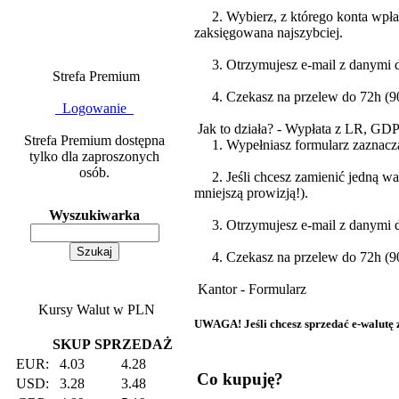
2. Wybierz, z którego konta wpłaca
zaksięgowana najszybciej.
3. Otrzymujesz e-mail z danymi do
Strefa Premium
4. Czekasz na przelew do 72h (90%
Logowanie
Jak to działa? - Wypłata z LR, GD
Strefa Premium dostępna
1. Wypełniasz formularz zazna
tylko dla zaproszonych
osób.
2. Jeśli chcesz zamienić jedną wa
mniejszą prowizją!).
Wyszukiwarka
3. Otrzymujesz e-mail z danymi do
4. Czekasz na przelew do 72h (90%
Kantor - Formularz
Kursy Walut w PLN
UWAGA! Jeśli chcesz sprzedać e-walutę za
SKUP
SPRZEDAŻ
EUR:
4.03
4.28
Co kupuję?
USD:
3.28
3.48