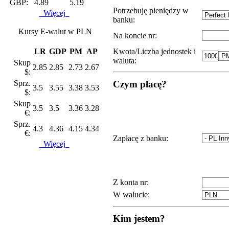
GBP:
4.89
5.19
Potrzebuję pieniędzy w
Więcej
banku:
Kursy E-walut w PLN
Na koncie nr:
LR
GDP
PM
AP
Kwota/Liczba jednostek i
waluta:
Skup
2.85
2.85
2.73
2.67
$:
Sprz.
Czym płacę?
3.5
3.55
3.38
3.53
$:
Skup
3.5
3.5
3.36
3.28
€:
Sprz.
4.3
4.36
4.15
4.34
€:
Zapłacę z banku:
Więcej
Z konta nr:
W walucie:
Kim jestem?