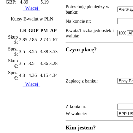
GBP:
4.89
5.19
Potrzebuję pieniędzy w
Więcej
banku:
Kursy E-walut w PLN
Na koncie nr:
LR
GDP
PM
AP
Kwota/Liczba jednostek i
waluta:
Skup
2.85
2.85
2.73
2.67
$:
Sprz.
Czym płacę?
3.5
3.55
3.38
3.53
$:
Skup
3.5
3.5
3.36
3.28
€:
Sprz.
4.3
4.36
4.15
4.34
€:
Zapłacę z banku:
Więcej
Z konta nr:
W walucie:
Kim jestem?