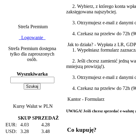
2. Wybierz, z którego konta wpłaca
zaksięgowana najszybciej.
3. Otrzymujesz e-mail z danymi do
Strefa Premium
4. Czekasz na przelew do 72h (90%
Logowanie
Jak to działa? - Wypłata z LR, GD
Strefa Premium dostępna
1. Wypełniasz formularz zazna
tylko dla zaproszonych
osób.
2. Jeśli chcesz zamienić jedną wa
mniejszą prowizją!).
Wyszukiwarka
3. Otrzymujesz e-mail z danymi do
4. Czekasz na przelew do 72h (90%
Kantor - Formularz
Kursy Walut w PLN
UWAGA! Jeśli chcesz sprzedać e-walutę za
SKUP
SPRZEDAŻ
EUR:
4.03
4.28
Co kupuję?
USD:
3.28
3.48