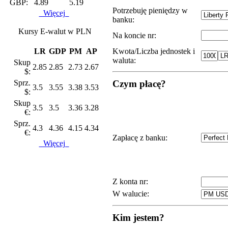
GBP:
4.89
5.19
Potrzebuję pieniędzy w
Więcej
banku:
Kursy E-walut w PLN
Na koncie nr:
LR
GDP
PM
AP
Kwota/Liczba jednostek i
waluta:
Skup
2.85
2.85
2.73
2.67
$:
Sprz.
Czym płacę?
3.5
3.55
3.38
3.53
$:
Skup
3.5
3.5
3.36
3.28
€:
Sprz.
4.3
4.36
4.15
4.34
€:
Zapłacę z banku:
Więcej
Z konta nr:
W walucie:
Kim jestem?