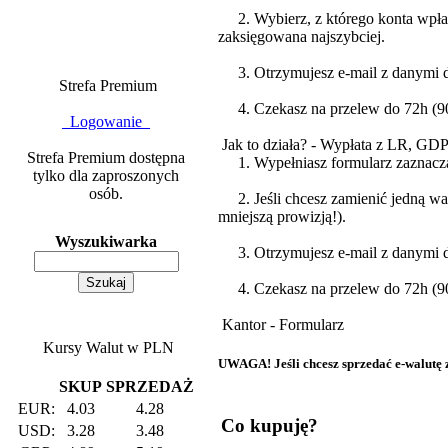
2. Wybierz, z którego konta wpłaca
zaksięgowana najszybciej.
3. Otrzymujesz e-mail z danymi do
Strefa Premium
4. Czekasz na przelew do 72h (90%
Logowanie
Jak to działa? - Wypłata z LR, GD
Strefa Premium dostępna
1. Wypełniasz formularz zazna
tylko dla zaproszonych
osób.
2. Jeśli chcesz zamienić jedną wa
mniejszą prowizją!).
Wyszukiwarka
3. Otrzymujesz e-mail z danymi do
4. Czekasz na przelew do 72h (90%
Kantor - Formularz
Kursy Walut w PLN
UWAGA! Jeśli chcesz sprzedać e-walutę za
SKUP
SPRZEDAŻ
EUR:
4.03
4.28
Co kupuję?
USD:
3.28
3.48