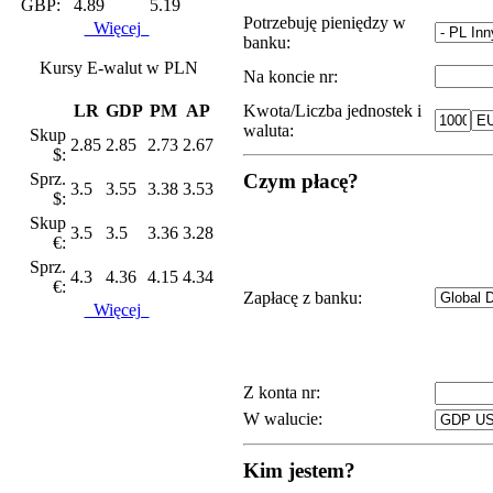
GBP:
4.89
5.19
Potrzebuję pieniędzy w
Więcej
banku:
Kursy E-walut w PLN
Na koncie nr:
LR
GDP
PM
AP
Kwota/Liczba jednostek i
waluta:
Skup
2.85
2.85
2.73
2.67
$:
Sprz.
Czym płacę?
3.5
3.55
3.38
3.53
$:
Skup
3.5
3.5
3.36
3.28
€:
Sprz.
4.3
4.36
4.15
4.34
€:
Zapłacę z banku:
Więcej
Z konta nr:
W walucie:
Kim jestem?