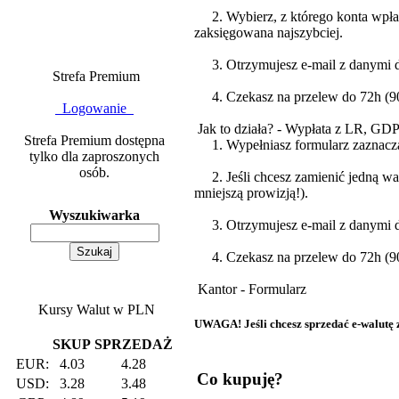
2. Wybierz, z którego konta wpłaca
zaksięgowana najszybciej.
3. Otrzymujesz e-mail z danymi do
Strefa Premium
4. Czekasz na przelew do 72h (90%
Logowanie
Jak to działa? - Wypłata z LR, GD
Strefa Premium dostępna
1. Wypełniasz formularz zazna
tylko dla zaproszonych
osób.
2. Jeśli chcesz zamienić jedną wa
mniejszą prowizją!).
Wyszukiwarka
3. Otrzymujesz e-mail z danymi do
4. Czekasz na przelew do 72h (90%
Kantor - Formularz
Kursy Walut w PLN
UWAGA! Jeśli chcesz sprzedać e-walutę za
SKUP
SPRZEDAŻ
EUR:
4.03
4.28
Co kupuję?
USD:
3.28
3.48